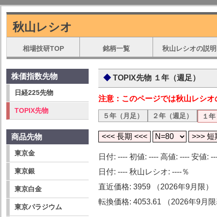
秋山レシオ
相場技研TOP
銘柄一覧
秋山レシオの説明
株価指数先物
TOPIX先物 １年（週足）
日経225先物
注意：このページでは秋山レシオ
TOPIX先物
５年（月足）
２年（週足）
１年
商品先物
東京金
日付: ---- 初値: ---- 高値: ---- 安値: ---
東京銀
日付: ---- 秋山レシオ: ----％
直近価格: 3959 （2026年9月限）
東京白金
転換価格: 4053.61 （2026年9
東京パラジウム