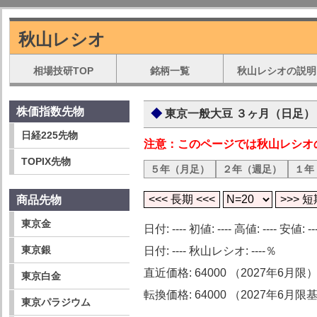
秋山レシオ
相場技研TOP
銘柄一覧
秋山レシオの説明
株価指数先物
東京一般大豆 ３ヶ月（日足）
日経225先物
注意：このページでは秋山レシオ
TOPIX先物
５年（月足）
２年（週足）
１年
商品先物
東京金
日付: ---- 初値: ---- 高値: ---- 安値: ---
東京銀
日付: ---- 秋山レシオ: ----％
直近価格: 64000 （2027年6月限
東京白金
転換価格: 64000 （2027年6月限
東京パラジウム