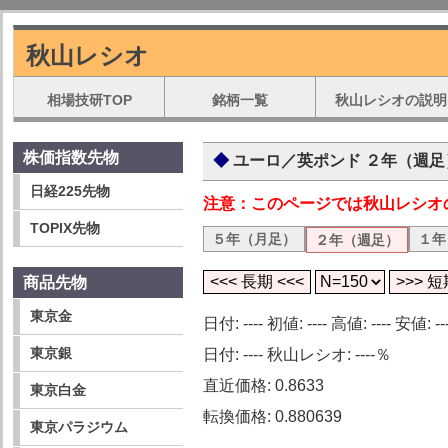
秋山レシオ
相場技研TOP
銘柄一覧
秋山レシオの説明
株価指数先物
ユーロ／英ポンド ２年（週足
日経225先物
注意：このページでは秋山レシオ
TOPIX先物
５年（月足）
１年
２年（週足）
商品先物
東京金
日付: ---- 初値: ---- 高値: ---- 安値: ---
東京銀
日付: ---- 秋山レシオ: ----％
直近価格: 0.8633
東京白金
転換価格: 0.880639
東京パラジウム