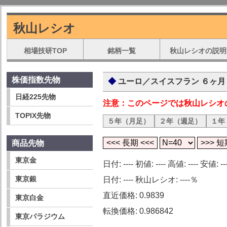
秋山レシオ
相場技研TOP
銘柄一覧
秋山レシオの説明
株価指数先物
ユーロ／スイスフラン ６ヶ月
日経225先物
注意：このページでは秋山レシオ
TOPIX先物
５年（月足）
２年（週足）
１年
商品先物
東京金
日付: ---- 初値: ---- 高値: ---- 安値: ---
東京銀
日付: ---- 秋山レシオ: ----％
直近価格: 0.9839
東京白金
転換価格: 0.986842
東京パラジウム